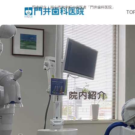
院内紹介｜福山市御幸町の歯医者「門井歯科医院」
TO
院内紹介