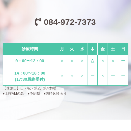
084-972-7373
診療時間
月
火
水
木
金
土
日
9：00〜12：00
○
○
○
△
○
○
ー
14：00〜18：00
○
○
○
ー
○
ー
ー
(17:30最終受付)
【休診日】日・祝・第2、第4木曜
●土曜AMのみ ●予約制 ●臨時休診あり