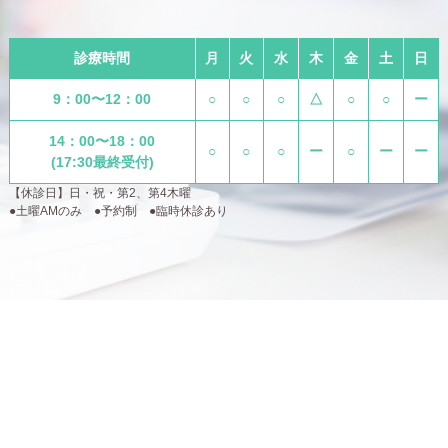
診療時間
月
火
水
木
金
土
日
9：00〜12：00
○
○
○
△
○
○
ー
14：00〜18：00
○
○
○
ー
○
ー
ー
(17:30最終受付)
【休診日】日・祝・第2、第4木曜
●土曜AMのみ ●予約制 ●臨時休診あり