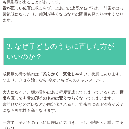
も悪影響が出ることがあります。
舌が正しい位置
に収まらず、上あごの成長が妨げられ、前歯が出っ
歯気味になったり、歯列が狭くなるなどの問題も起こりやすくなり
ます。
3. なぜ子どものうちに直した方が
いいのか？
成長期の骨や筋肉は「
柔らかく、変化しやすい
」状態にあります。
つまり、クセを治すなら“今がいちばんのチャンス”です。
大人になると、顔の骨格はある程度完成してしまっているため、
習
慣を直しても骨の形そのものは変えづらく
なってしまいます。
歯並びや顎のズレなどが固定化されると、将来的に矯正治療が必要
になる可能性も高くなります。
一方で、子どものうちに口呼吸に気づき、正しい呼吸へと導いてあ
げれば、