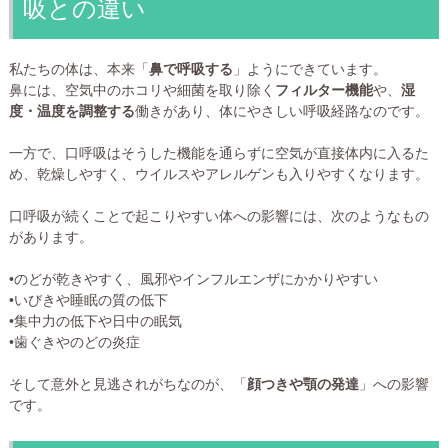
吸との違い
私たちの体は、本来「
鼻で呼吸する
」ようにできています。
鼻には、空気中のホコリや細菌を取り除く
フィルター機能
や、
湿
度・温度を調整する
働きがあり、体にやさしい呼吸経路なのです。
一方で、口呼吸はそうした機能を通らずに空気が直接体内に入るた
め、乾燥しやすく、ウイルスやアレルゲンも入りやすくなります。
口呼吸が続くことで起こりやすい体への影響には、次のようなもの
があります。
•のどが乾きやすく、風邪やインフルエンザにかかりやすい
•いびきや睡眠の質の低下
•集中力の低下や日中の眠気
•歯ぐきやのどの炎症
そして意外と見逃されがちなのが、「
顔つきや顎の発達
」への影響
です。