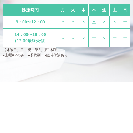
診療時間
月
火
水
木
金
土
日
9：00〜12：00
○
○
○
△
○
○
ー
14：00〜18：00
○
○
○
ー
○
ー
ー
(17:30最終受付)
【休診日】日・祝・第2、第4木曜
●土曜AMのみ ●予約制 ●臨時休診あり