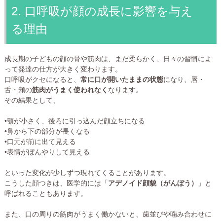
2. 口呼吸が顔の成長に影響を与え
る理由
成長期の子どもの顔の骨や筋肉は、まだ柔らかく、日々の習慣によ
って発達の仕方が大きく変わります。
口呼吸がクセになると、
常に口が開いたままの状態
になり、唇・
舌・頬の
筋肉がうまく使われなく
なります。
その結果として、
•顎が小さく、後ろに引っ込んだ顔立ちになる
•鼻から下の部分が長くなる
•口元が前に出て見える
•表情がぼんやりして見える
といった変化が少しずつ現れてくることがあります。
こうした顔つきは、医学的には「
アデノイド顔貌（がんぼう）
」と
呼ばれることもあります。
また、口の周りの筋肉がうまく働かないと、歯並びや噛み合わせに